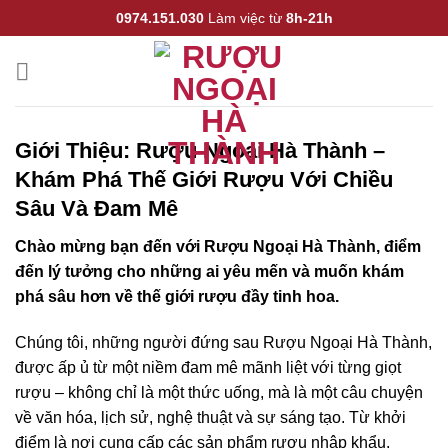
CẢNH BÁO!
Bỏ
0974.151.030
Làm việc từ
8h-21h
qua
nội
ruoungoaihathanh.com không mua bán rượu qua mạng
dung
internet, website chỉ là kênh giới thiệu thông tin các sản phẩm
từ những công ty sản xuất rượu uy tín trên thế giới.
Giới Thiệu: Rượu Ngoại Hà Thành –
Các sản phẩm rượu không dành cho người dưới 18 tuổi và
Khám Phá Thế Giới Rượu Với Chiều
phụ nữ đang mang thai.
Sâu Và Đam Mê
Bạn có chắc chắn bạn muốn tiếp tục truy cập trang web hay
Chào mừng bạn đến với Rượu Ngoại Hà Thành, điểm
không?
đến lý tưởng cho những ai yêu mến và muốn khám
phá sâu hơn về thế giới rượu đầy tinh hoa.
TÔI DƯỚI 18 TUỔI
TÔI ĐÃ TRÊN 18 TUỔI
Chúng tôi, những người đứng sau Rượu Ngoại Hà Thành,
được ấp ủ từ một niềm đam mê mãnh liệt với từng giọt
rượu – không chỉ là một thức uống, mà là một câu chuyện
về văn hóa, lịch sử, nghệ thuật và sự sáng tạo. Từ khởi
điểm là nơi cung cấp các sản phẩm rượu nhập khẩu,