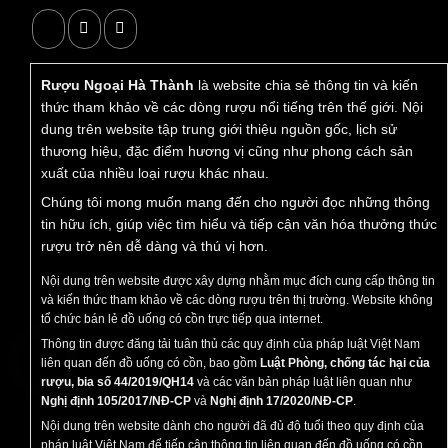
Rượu Ngoại Hà Thành
là website chia sẻ thông tin và kiến
thức tham khảo về các dòng rượu nổi tiếng trên thế giới. Nội
dung trên website tập trung giới thiệu nguồn gốc, lịch sử
thương hiệu, đặc điểm hương vị cũng như phong cách sản
xuất của nhiều loại rượu khác nhau.
Chúng tôi mong muốn mang đến cho người đọc những thông
tin hữu ích, giúp việc tìm hiểu và tiếp cận văn hóa thưởng thức
rượu trở nên dễ dàng và thú vị hơn.
Nội dung trên website được xây dựng nhằm mục đích cung cấp thông tin
và kiến thức tham khảo về các dòng rượu trên thị trường. Website không
tổ chức bán lẻ đồ uống có cồn trực tiếp qua internet.
Thông tin được đăng tải tuân thủ các quy định của pháp luật Việt Nam
liên quan đến đồ uống có cồn, bao gồm
Luật Phòng, chống tác hại của
rượu, bia số 44/2019/QH14
và các văn bản pháp luật liên quan như
Nghị định 105/2017/NĐ-CP
và
Nghị định 17/2020/NĐ-CP
.
Nội dung trên website dành cho người đã đủ độ tuổi theo quy định của
pháp luật Việt Nam để tiếp cận thông tin liên quan đến đồ uống có cồn.