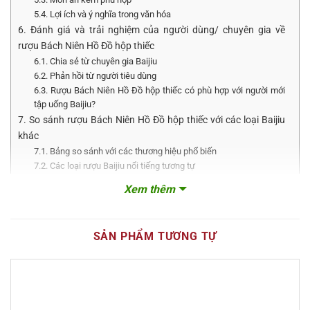
5.4. Lợi ích và ý nghĩa trong văn hóa
6. Đánh giá và trải nghiệm của người dùng/ chuyên gia về
rượu Bách Niên Hồ Đồ hộp thiếc
6.1. Chia sẻ từ chuyên gia Baijiu
6.2. Phản hồi từ người tiêu dùng
6.3. Rượu Bách Niên Hồ Đồ hộp thiếc có phù hợp với người mới
tập uống Baijiu?
7. So sánh rượu Bách Niên Hồ Đồ hộp thiếc với các loại Baijiu
khác
7.1. Bảng so sánh với các thương hiệu phổ biến
7.2. Các loại rượu Baijiu nổi tiếng tương tự
7.3. Điểm nổi bật của Bách Niên Hồ Đồ so với đối thủ
Xem thêm
8. FAQ – Câu hỏi thường gặp về rượu Bách Niên Hồ Đồ hộp
thiếc
8.1. Rượu Bách Niên Hồ Đồ hộp thiếc là gì?
SẢN PHẨM TƯƠNG TỰ
8.2. Rượu Bách Niên Hồ Đồ có an toàn để sử dụng hàng ngày
không?
8.3. Cách bảo quản để giữ chất lượng rượu?
9. Xu hướng và thị trường rượu Baijiu cao cấp tại Việt Nam
9.1. Tăng trưởng nhu cầu tiêu thụ Baijiu