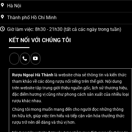
tạo giá trị thẩm mỹ cao khi làm
quà tặng
.
Hà Nội
Về hương vị, sản phẩm sở hữu cấu trúc
vị giác đa tầng
Thành phố Hồ Chí Minh
với hương thơm ngũ cốc ủ, vị ngọt tự nhiên cân bằng cùng
độ cay nồng êm mượt.
Hậu vị
kéo dài với notes gia vị nhẹ
Giờ làm việc: 8h30 - 21h30 (tất cả các ngày trong tuần)
và hương gỗ tinh tế, đặc trưng của
rượu Baijiu chất
KẾT NỐI VỚI CHÚNG TÔI
lượng cao
.
Giá bán
tham khảo
750.000đ/ chai
tại Việt Nam, thể hiện
tỷ lệ giá trị/ chất lượng tốt trong phân khúc. Khách hàng có
thể mua
hàng chính hãng
tại
Rượu Ngoại Hà Thành
với
Rượu Ngoại Hà Thành
là website chia sẻ thông tin và kiến thức
địa chỉ tại Hà Nội và TP.HCM, được đảm bảo
tem chống
tham khảo về các dòng rượu nổi tiếng trên thế giới. Nội dung
giả
,
mã QR
xác thực và chính sách hậu mãi uy tín.
trên website tập trung giới thiệu nguồn gốc, lịch sử thương hiệu,
đặc điểm hương vị cũng như phong cách sản xuất của nhiều loại
So với các thương hiệu
Baijiu
khác như Mao Đài hay
rượu khác nhau.
Wuliangye,
Bách Niên Hồ Đồ hộp thiếc
có ưu điểm về
Chúng tôi mong muốn mang đến cho người đọc những thông
thiết kế bao bì
độc đáo và mức giá cạnh tranh. Sản phẩm
tin hữu ích, giúp việc tìm hiểu và tiếp cận văn hóa thưởng thức
phù hợp cho cả việc
thưởng thức cá nhân
và làm quà
rượu trở nên dễ dàng và thú vị hơn.
tặng trong các dịp quan trọng, đóng góp vào xu hướng