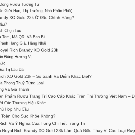
à Dòng Rượu Tương Tự
n Giới Hạn, Thị Trường, Nhà Phân Phối)
randy XO Gold 23k Ở Đâu Chính Hãng?
đâu?
ch Chọn Lọc
a Tem, Mã QR, Và Bao Bì
Tránh Hàng Giả, Hàng Nhái
yal Rich Brandy XO Gold 23k
ận Đúng Hương Vị
hức
á Trị Lâu Dài
ich XO Gold 23k – So Sánh Và Điểm Khác Biệt?
ĩa Phong Thuỷ Từng Loại
ợng Và Giá Thành
Sản Phẩm Rượu Trang Trí Cao Cấp Khác Trên Thị Trường Việt Nam – 
Với Các Thương Hiệu Khác
Phù Hợp Nhu Cầu
An Toàn Cho Sức Khỏe Không?
ich Và Ý Nghĩa Của Từng Chi Tiết Trang Trí
 Royal Rich Brandy XO Gold 23k Làm Quà Biếu Thay Vì Các Loại Rư