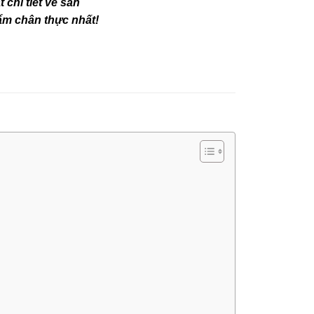
 chi tiết về sản
m chân thực nhất!