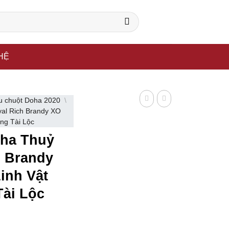
ông ty sản xuất rượu uy tín trên thế giới.
HỆ
 chuột Doha 2020
\
al Rich Brandy XO
ng Tài Lộc
ha Thuỷ
h Brandy
inh Vật
ài Lộc