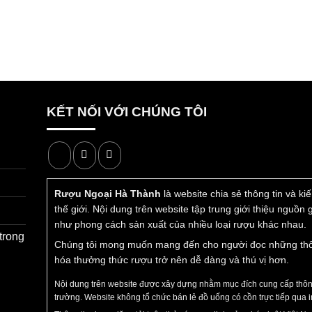
 gồm hộp đựng sang trọng có quai xách. Mức giá này được đánh
h vật hình con chuột Doha
có giá cạnh tranh hơn nhiều so vớ
h Doha
chính hãng tại
Rượu Ngoại Hà Thành
với hai địa chỉ 
 đầy đủ giấy tờ chứng nhận, tem chống giả và mã QR truy xuất
i nhận giúp khách hàng yên tâm mua sắm.
KẾT NỐI VỚI CHÚNG TÔI
Rượu chuột thuỷ tinh Doha
Rượu Ngoại Hà Thành
là website chia sẻ thông tin và k
thế giới. Nội dung trên website tập trung giới thiệu nguồn
an Về Rượu Chuột Doha Thuỷ Tin
như phong cách sản xuất của nhiều loại rượu khác nhau.
trong
Chúng tôi mong muốn mang đến cho người đọc những thông 
hóa thưởng thức rượu trở nên dễ dàng và thú vị hơn.
ật Chuột Trong Văn Hóa Truyền Thống
Nội dung trên website được xây dựng nhằm mục đích cung cấp thông 
trường. Website không tổ chức bán lẻ đồ uống có cồn trực tiếp qua i