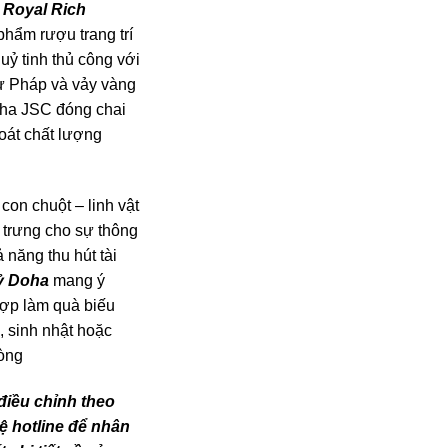
 Royal Rich
phẩm rượu trang trí
uỷ tinh thủ công với
ừ Pháp và vảy vàng
ha JSC đóng chai
oát chất lượng
con chuột – linh vật
 trưng cho sự thông
 năng thu hút tài
ỷ Doha
mang ý
hợp làm quà biếu
g, sinh nhật hoặc
hòng
điều chỉnh theo
hệ hotline để nhân