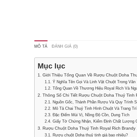
MÔ TẢ
ĐÁNH GIÁ (0)
Mục lục
1. Giới Thiệu Tổng Quan Về Rượu Chuột Doha Thu
1.1. Ý Nghĩa Tên Gọi Và Linh Vật Chuột Trong Văn
1.2. Tổng Quan Về Thương Hiệu Royal Rich Và N
2. Thông Số Chi Tiết Rượu Chuột Doha Thuỷ Tinh 
2.1. Nguồn Gốc, Thành Phần Rượu Và Quy Trình S
2.2. Mô Tả Chai Thuỷ Tinh Hình Chuột Và Trang Tr
2.3. Đặc Điểm Mùi Vị, Nồng Độ Cồn, Dung Tích
2.4. Giấy Tờ Chứng Nhận, Kiểm Định Chất Lượng
3. Rượu Chuột Doha Thuỷ Tinh Royal Rich Brandy
3.1. Rượu chuột Doha thuỷ tinh giá bao nhiêu?