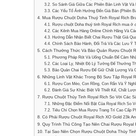
3.2. So Sánh Giá Giữa Các Phiên Bản Linh Vật V
3.3. Các Yếu Tố Ảnh Hưởng Đến Giá Bán (Phiên Bả
4. Mua Rượu Chuột Doha Thuỷ Tinh Royal Rich B
4.1. Rượu chuột Doha thuỷ tinh Royal Rich mua ở 
4.2. Các Kênh Mua Hàng Online Chính Hãng Và Cá
4.3. Hướng Dẫn Nhận Biết Chai Rượu Thật Giả Qu
4.4. Chính Sách Bảo Hành, Đổi Trả Và Các Lưu Ý 
5. Cách Thưởng Thức Và Bảo Quản Rượu Chuột Ro
5.1. Phương Pháp Rót Và Uống Chuẩn Để Cảm Nh
5.2. Các Loại Ly, Nhiệt Độ Lý Tưởng Để Thưởng T
5.3. Bảo Quản Chai Rượu Để Giữ Chất Lượng Và Gi
6. Những Linh Vật Khác Trong Bộ Sưu Tập Royal R
6.1. Rượu Con Mèo, Con Rồng, Con Rắn Và Ý Ngh
6.2. Đánh Giá Sự Khác Biệt Về Thiết Kế, Chất Lư
7. Rượu Chuột Thủy Tinh Royal Rich So Với Các 
7.1. Những Đặc Điểm Nổi Bật Của Royal Rich So 
7.2. Tiêu Chí Chọn Mua Rượu Trang Trí Cao Cấp 
8. Có Phải Rượu Chuột Royal Rich XO Gold 23k 
9. Quy Trình Thủ Công Tạo Nên Chai Rượu Royal R
10. Tại Sao Nên Chọn Rượu Chuột Doha Thủy Tinh