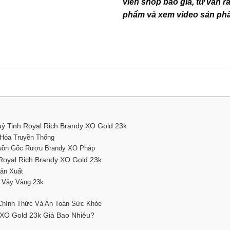
viên shop báo giá, tư vấn rất
phẩm và xem video sản phẩ
ỷ Tinh Royal Rich Brandy XO Gold 23k
 Hóa Truyền Thống
guồn Gốc Rượu Brandy XO Pháp
Royal Rich Brandy XO Gold 23k
ản Xuất
í Vảy Vàng 23k
 Chính Thức Và An Toàn Sức Khỏe
 XO Gold 23k Giá Bao Nhiêu?