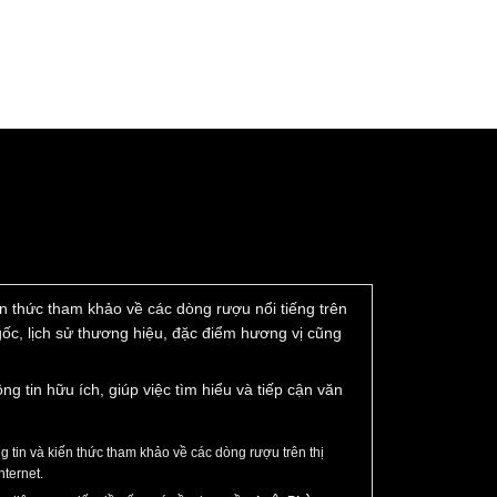
 giá hợp lý so với chất lượng sản phẩm và các
i sản phẩm nhập khẩu hoàn chỉnh từ châu Âu.
ở Hà Nội và TP. Hồ Chí Minh, hoặc đặt hàng qua
 nguồn gốc. Dịch vụ giao hàng toàn quốc, thanh
iến thức tham khảo về các dòng rượu nổi tiếng trên
 gốc, lịch sử thương hiệu, đặc điểm hương vị cũng
h Royal Rich Brandy XO
tin hữu ích, giúp việc tìm hiểu và tiếp cận văn
tin và kiến thức tham khảo về các dòng rượu trên thị
nternet.