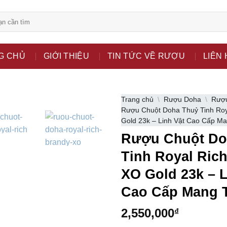
bsite chỉ là kênh giới thiệu thông tin các sản phẩm từ những c
G CHỦ
GIỚI THIỆU
TIN TỨC VỀ RƯỢU
LIÊN 
 nữ đang mang thai.
hông?
Trang chủ
\
Rượu Doha
\
Rượu
Rượu Chuột Doha Thuỷ Tinh Roy
Gold 23k – Linh Vật Cao Cấp Ma
Rượu Chuột Do
Tinh Royal Ric
XO Gold 23k – L
Cao Cấp Mang T
2,550,000
₫