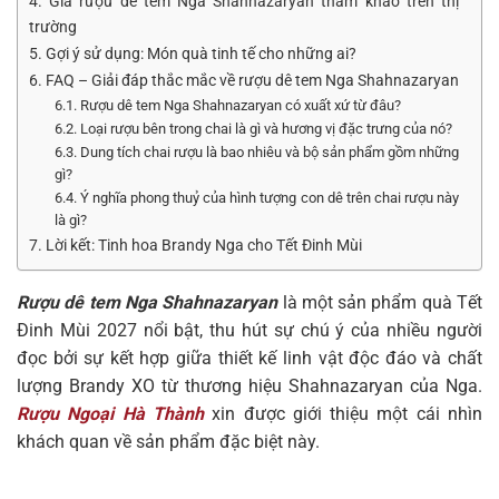
4. Giá rượu dê tem Nga Shahnazaryan tham khảo trên thị
trường
5. Gợi ý sử dụng: Món quà tinh tế cho những ai?
6. FAQ – Giải đáp thắc mắc về rượu dê tem Nga Shahnazaryan
6.1. Rượu dê tem Nga Shahnazaryan có xuất xứ từ đâu?
6.2. Loại rượu bên trong chai là gì và hương vị đặc trưng của nó?
6.3. Dung tích chai rượu là bao nhiêu và bộ sản phẩm gồm những
gì?
6.4. Ý nghĩa phong thuỷ của hình tượng con dê trên chai rượu này
là gì?
7. Lời kết: Tinh hoa Brandy Nga cho Tết Đinh Mùi
Rượu dê tem Nga Shahnazaryan
là một sản phẩm quà Tết
Đinh Mùi 2027 nổi bật, thu hút sự chú ý của nhiều người
đọc bởi sự kết hợp giữa thiết kế linh vật độc đáo và chất
lượng Brandy XO từ thương hiệu Shahnazaryan của Nga.
Rượu Ngoại Hà Thành
xin được giới thiệu một cái nhìn
khách quan về sản phẩm đặc biệt này.