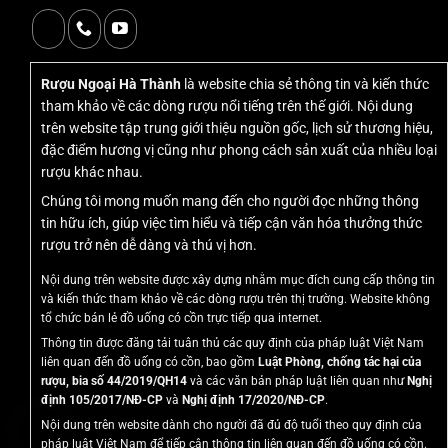
trường vào cuối năm 2026 và nhanh chóng có mặt tại các
thành phố lớn như Hà Nội và TP.HCM. Với hình tượng con
dê được tạo hình sống động trên vỏ chai, kết hợp với “tem
Nga” đặc trưng, sản phẩm này mang đậm dấu ấn văn hóa
Rượu Ngoại Hà Thành
là website chia sẻ thông tin và kiến thức
Nga. Trong văn hoá Á Đông, dê là linh vật đại diện cho sự
tham khảo về các dòng rượu nổi tiếng trên thế giới. Nội dung
ôn hoà, trí tuệ, kiên định và mang đến thịnh vượng. Chọn
trên website tập trung giới thiệu nguồn gốc, lịch sử thương hiệu,
đặc điểm hương vị cũng như phong cách sản xuất của nhiều loại
chai rượu này làm quà biếu hoặc vật phẩm trưng bày trong
rượu khác nhau.
dịp đầu năm mới là cách để gửi gắm những lời chúc tốt
Chúng tôi mong muốn mang đến cho người đọc những thông
đẹp nhất, cầu mong một năm Đinh Mùi an khang, thành
tin hữu ích, giúp việc tìm hiểu và tiếp cận văn hóa thưởng thức
công và vạn sự hanh thông.
rượu trở nên dễ dàng và thú vị hơn.
Nội dung trên website được xây dựng nhằm mục đích cung cấp thông tin
và kiến thức tham khảo về các dòng rượu trên thị trường. Website không
2. Thông số kỹ thuật chi tiết của
tổ chức bán lẻ đồ uống có cồn trực tiếp qua internet.
Thông tin được đăng tải tuân thủ các quy định của pháp luật Việt Nam
sản phẩm rượu dê tem Nga
liên quan đến đồ uống có cồn, bao gồm
Luật Phòng, chống tác hại của
Shahnazaryan 2027
rượu, bia số 44/2019/QH14
và các văn bản pháp luật liên quan như
Nghị
định 105/2017/NĐ-CP
và
Nghị định 17/2020/NĐ-CP
.
Nội dung trên website dành cho người đã đủ độ tuổi theo quy định của
Để cung cấp cho người đọc thông tin đầy đủ và chính xác,
pháp luật Việt Nam để tiếp cận thông tin liên quan đến đồ uống có cồn.