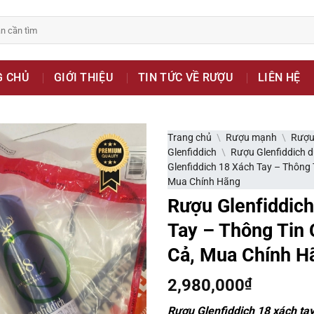
bsite chỉ là kênh giới thiệu thông tin các sản phẩm từ những c
G CHỦ
GIỚI THIỆU
TIN TỨC VỀ RƯỢU
LIÊN HỆ
 nữ đang mang thai.
hông?
Trang chủ
\
Rượu mạnh
\
Rượu
Glenfiddich
\
Rượu Glenfiddich d
Glenfiddich 18 Xách Tay – Thông Ti
Mua Chính Hãng
Rượu Glenfiddich
Tay – Thông Tin C
Cả, Mua Chính H
2,980,000
₫
Rượu Glenfiddich 18 xách ta