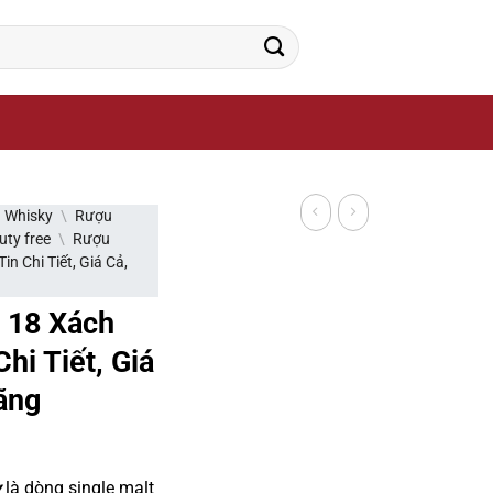
ông ty sản xuất rượu uy tín trên thế giới.
 Whisky
\
Rượu
uty free
\
Rượu
n Chi Tiết, Giá Cả,
 18 Xách
hi Tiết, Giá
ãng
y
là dòng single malt