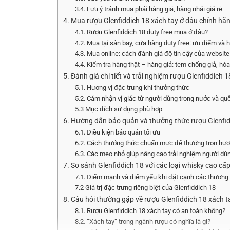
3.4. Lưu ý tránh mua phải hàng giả, hàng nhái giá rẻ
4. Mua rượu Glenfiddich 18 xách tay ở đâu chính hã
4.1. Rượu Glenfiddich 18 duty free mua ở đâu?
4.2. Mua tại sân bay, cửa hàng duty free: ưu điểm và 
4.3. Mua online: cách đánh giá độ tin cậy của websit
4.4. Kiểm tra hàng thật – hàng giả: tem chống giả, hóa 
5. Đánh giá chi tiết và trải nghiệm rượu Glenfiddich 1
5.1. Hương vị đặc trưng khi thưởng thức
5.2. Cảm nhận vị giác từ người dùng trong nước và quố
5.3 Mục đích sử dụng phù hợp
6. Hướng dẫn bảo quản và thưởng thức rượu Glenfi
6.1. Điều kiện bảo quản tối ưu
6.2. Cách thưởng thức chuẩn mực để thưởng trọn hươ
6.3. Các mẹo nhỏ giúp nâng cao trải nghiệm người dù
7. So sánh Glenfiddich 18 với các loại whisky cao cấ
7.1. Điểm mạnh và điểm yếu khi đặt cạnh các thương h
7.2 Giá trị đặc trưng riêng biệt của Glenfiddich 18
8. Câu hỏi thường gặp về rượu Glenfiddich 18 xách t
8.1. Rượu Glenfiddich 18 xách tay có an toàn không?
8.2. “Xách tay” trong ngành rượu có nghĩa là gì?