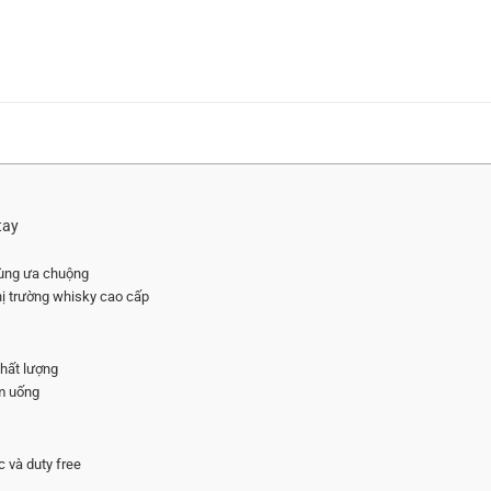
tay
 dùng ưa chuộng
thị trường whisky cao cấp
chất lượng
ệm uống
c và duty free