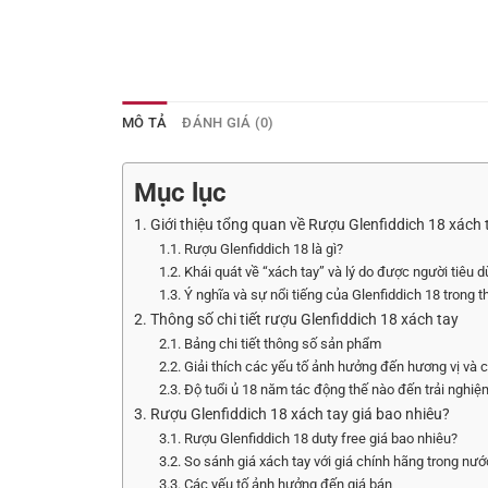
MÔ TẢ
ĐÁNH GIÁ (0)
Mục lục
1. Giới thiệu tổng quan về Rượu Glenfiddich 18 xách 
1.1. Rượu Glenfiddich 18 là gì?
1.2. Khái quát về “xách tay” và lý do được người tiêu
1.3. Ý nghĩa và sự nổi tiếng của Glenfiddich 18 trong 
2. Thông số chi tiết rượu Glenfiddich 18 xách tay
2.1. Bảng chi tiết thông số sản phẩm
2.2. Giải thích các yếu tố ảnh hưởng đến hương vị và 
2.3. Độ tuổi ủ 18 năm tác động thế nào đến trải nghi
3. Rượu Glenfiddich 18 xách tay giá bao nhiêu?
3.1. Rượu Glenfiddich 18 duty free giá bao nhiêu?
3.2. So sánh giá xách tay với giá chính hãng trong nướ
3.3. Các yếu tố ảnh hưởng đến giá bán