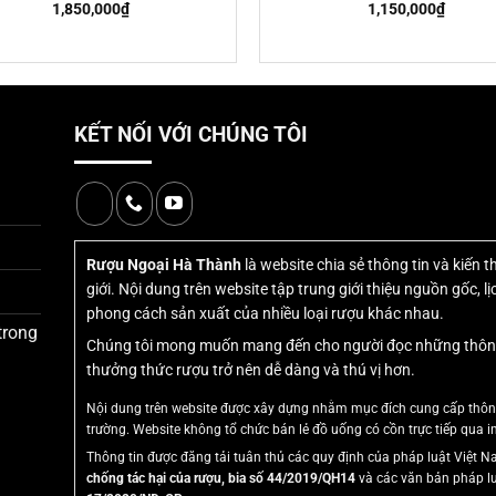
1,850,000
₫
1,150,000
₫
KẾT NỐI VỚI CHÚNG TÔI
Rượu Ngoại Hà Thành
là website chia sẻ thông tin và kiến 
giới. Nội dung trên website tập trung giới thiệu nguồn gốc, 
phong cách sản xuất của nhiều loại rượu khác nhau.
trong
Chúng tôi mong muốn mang đến cho người đọc những thông ti
thưởng thức rượu trở nên dễ dàng và thú vị hơn.
Nội dung trên website được xây dựng nhằm mục đích cung cấp thông 
trường. Website không tổ chức bán lẻ đồ uống có cồn trực tiếp qua in
Thông tin được đăng tải tuân thủ các quy định của pháp luật Việt
chống tác hại của rượu, bia số 44/2019/QH14
và các văn bản pháp l