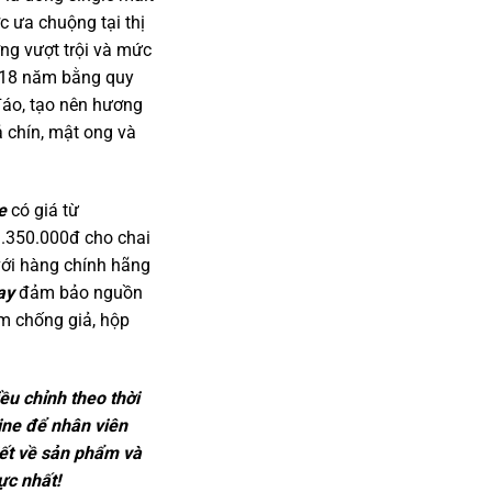
 ưa chuộng tại thị
ng vượt trội và mức
 18 năm bằng quy
áo, tạo nên hương
ả chín, mật ong và
e
có giá từ
3.350.000đ cho chai
với hàng chính hãng
ay
đảm bảo nguồn
m chống giả, hộp
ều chỉnh theo thời
line để nhân viên
tiết về sản phẩm và
ực nhất!