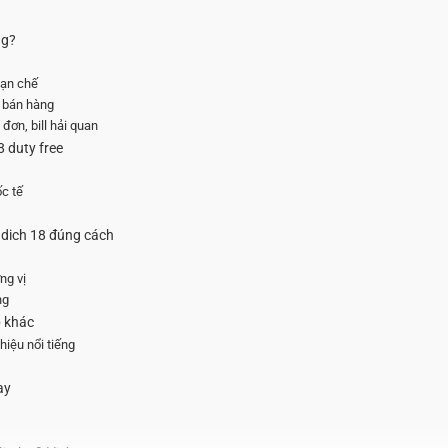
ng?
hạn chế
e bán hàng
đơn, bill hải quan
8 duty free
c tế
ddich 18 đúng cách
ng vị
ng
p khác
iệu nổi tiếng
ay