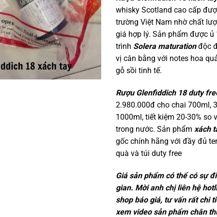
whisky Scotland cao cấp được
trường Việt Nam nhờ chất lượ
giá hợp lý. Sản phẩm được ủ
trình
Solera maturation
độc đ
vị cân bằng với notes hoa qu
gỗ sồi tinh tế.
Rượu Glenfiddich 18 duty fre
2.980.000đ cho chai 700ml, 
1000ml, tiết kiệm 20-30% so 
trong nước. Sản phẩm
xách t
gốc chính hãng với đầy đủ te
quà và túi duty free
Giá sản phẩm có thể có sự đi
gian. Mời anh chị liên hệ hot
shop báo giá, tư vấn rất chi 
xem video sản phẩm chân th