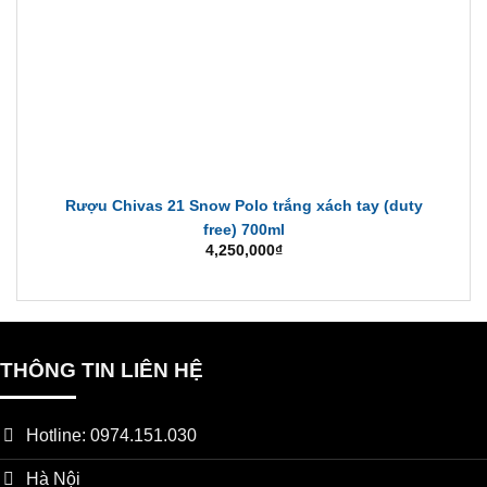
茅台赖茅 1941
Rượu Chivas 21 Snow Polo trắng xách tay (duty
free) 700ml
4,250,000
₫
1. Tổng quan về thông số kỹ
thuật của rượu Mao Đài Lai
Mao
THÔNG TIN LIÊN HỆ
Dòng sản phẩm
rượu Mao Đài Lai Mao
, còn được biết
Hotline: 0974.151.030
đến với các tên gọi như mao đài Lai Mao, 茅台赖茅, hay
Máotái LàiMáo, được chế tác theo các tiêu chuẩn kỹ thuật
Hà Nội