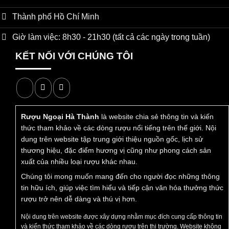
đặc trưng của thương hiệu Kweichow Moutai. Việc trình
bày rõ ràng các thông số cơ bản này giúp người đọc có
Thành phố Hồ Chí Minh
một cái nhìn tổng thể và chính xác về cấu trúc của sản
Giờ làm việc: 8h30 - 21h30 (tất cả các ngày trong tuần)
phẩm. Dưới đây là bảng tổng hợp các dữ kiện chính thức,
được
Rượu Ngoại Hà Thành
hệ thống hóa từ nguồn
KẾT NỐI VỚI CHÚNG TÔI
thông tin nhà sản xuất, nhằm mục đích cung cấp thông tin
trung lập:
TIÊU CHÍ
THÔNG SỐ CHI TIẾT
Rượu Ngoại Hà Thành
là website chia sẻ thông tin và kiến
Tên sản phẩm
Rượu mao đài Lai Mao / 茅台赖茅 /
thức tham khảo về các dòng rượu nổi tiếng trên thế giới. Nội
Máotái LàiMáo
dung trên website tập trung giới thiệu nguồn gốc, lịch sử
thương hiệu, đặc điểm hương vị cũng như phong cách sản
Xuất xứ
Trung Quốc
xuất của nhiều loại rượu khác nhau.
Chúng tôi mong muốn mang đến cho người đọc những thông
Thương hiệu
Kweichow Moutai/ 贵州茅台
tin hữu ích, giúp việc tìm hiểu và tiếp cận văn hóa thưởng thức
Dung tích
500ml/ chai
rượu trở nên dễ dàng và thú vị hơn.
Quy cách
6 chai/ thùng
Nội dung trên website được xây dựng nhằm mục đích cung cấp thông tin
và kiến thức tham khảo về các dòng rượu trên thị trường. Website không