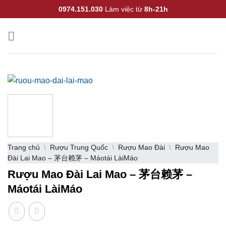
CẢNH BÁO!
Bỏ
0974.151.030
Làm việc từ
8h-21h
qua
nội
ruoungoaihathanh.com không mua bán rượu qua mạng
dung
internet, website chỉ là kênh giới thiệu thông tin các sản phẩm
từ những công ty sản xuất rượu uy tín trên thế giới.
Các sản phẩm rượu không dành cho người dưới 18 tuổi và
phụ nữ đang mang thai.
Bạn có chắc chắn bạn muốn tiếp tục truy cập trang web hay
không?
Trang chủ
\
Rượu Trung Quốc
\
Rượu Mao Đài
\
Rượu Mao
Đài Lai Mao – 茅台赖茅 – Máotái LàiMáo
TÔI DƯỚI 18 TUỔI
TÔI ĐÃ TRÊN 18 TUỔI
Rượu Mao Đài Lai Mao – 茅台赖茅 –
Máotái LàiMáo