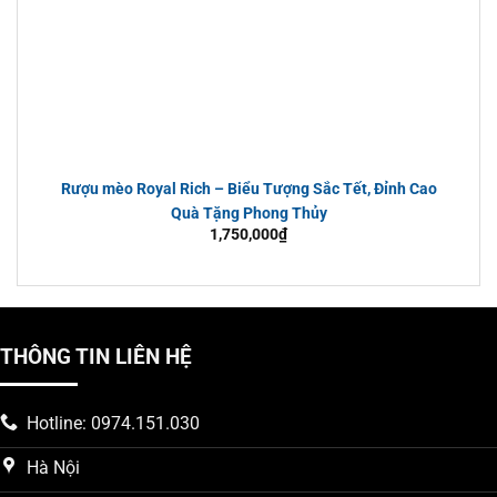
Rượu mèo Royal Rich – Biểu Tượng Sắc Tết, Đỉnh Cao
Quà Tặng Phong Thủy
1,750,000
₫
THÔNG TIN LIÊN HỆ
Hotline: 0974.151.030
Hà Nội