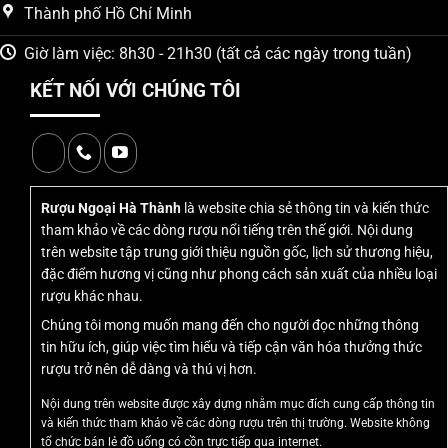
Thành phố Hồ Chí Minh
Giờ làm việc: 8h30 - 21h30 (tất cả các ngày trong tuần)
KẾT NỐI VỚI CHÚNG TÔI
Rượu ngựa thuỷ tinh Raynand
Rượu Ngoại Hà Thành
là website chia sẻ thông tin và kiến thức
tham khảo về các dòng rượu nổi tiếng trên thế giới. Nội dung
trên website tập trung giới thiệu nguồn gốc, lịch sử thương hiệu,
đặc điểm hương vị cũng như phong cách sản xuất của nhiều loại
1. Tại sao rượu ngựa Pháp
rượu khác nhau.
Raynand là lựa chọn hàng đầu
Chúng tôi mong muốn mang đến cho người đọc những thông
tin hữu ích, giúp việc tìm hiểu và tiếp cận văn hóa thưởng thức
cho Tết Bính Ngọ 2026?
rượu trở nên dễ dàng và thú vị hơn.
Nội dung trên website được xây dựng nhằm mục đích cung cấp thông tin
Khi thị trường quà tặng Tết ngày càng đa dạng,
rượu ngựa
và kiến thức tham khảo về các dòng rượu trên thị trường. Website không
Pháp Raynand
vẫn khẳng định được vị thế riêng biệt nhờ
tổ chức bán lẻ đồ uống có cồn trực tiếp qua internet.