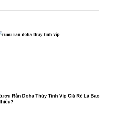
ượu Rắn Doha Thủy Tinh Vip Giá Rẻ Là Bao
Rượu Rắ
hiêu?
Thành Ph