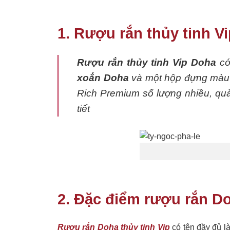
1. Rượu rắn thủy tinh V
Rượu rắn thủy tinh Vip Doha
có
xoắn Doha
và một hộp đựng màu 
Rich Premium số lượng nhiều, quà 
tiết
2. Đặc điểm rượu rắn Do
Rượu rắn Doha thủy tinh Vip
có tên đầy đủ l