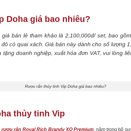
ip Doha giá bao nhiêu?
 giá bán lẻ tham khảo là 2,100,000đ/ set, bao gồ
đỏ có quai xách. Giá bán này dành cho số lượng 1
tặng doanh nghiệp, xuất hóa đơn VAT, vui lòng liên
Rượu rắn thủy tinh Vip Doha giá bao nhiêu?
ha thủy tinh Vip
à
rượu rắn Royal Rich Brandy XO Premium
, nằm trong bộ sư