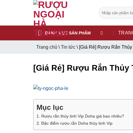
CẢNH BÁO!
Bỏ
Tìm
qua
kiếm:
nội
ruoungoaihathanh.com không mua bán rượu qua mạng internet, we
dung
TRAN
DANH MỤC SẢN PHẨM
Các sản phẩm rượu không dành cho người dưới 18 tuổi và phụ
Trang chủ
\
Tin tức
\
[Giá Rẻ] Rượu Rắn Thủy 
Bạn có chắc chắn bạn muốn tiếp tục truy cập trang web hay k
[Giá Rẻ] Rượu Rắn Thủy 
TÔI DƯỚI 18 TUỔI
TÔI ĐÃ TRÊN 18 TUỔI
Mục lục
1. Rượu rắn thủy tinh Vip Doha giá bao nhiêu?
2. Đặc điểm rượu rắn Doha thủy tinh Vip