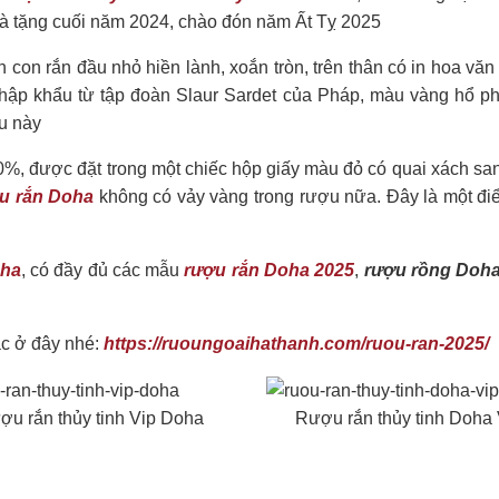
uà tặng cuối năm 2024, chào đón năm Ất Tỵ 2025
h con rắn đầu nhỏ hiền lành, xoắn tròn, trên thân có in hoa v
nhập khẩu từ tập đoàn Slaur Sardet của Pháp, màu vàng hổ p
u này
0%, được đặt trong một chiếc hộp giấy màu đỏ có quai xách sa
u rắn Doha
không có vảy vàng trong rượu nữa. Đây là một đi
oha
, có đầy đủ các mẫu
rượu rắn Doha 2025
,
rượu rồng Doha
c ở đây nhé:
https://ruoungoaihathanh.com/ruou-ran-2025/
ợu rắn thủy tinh Vip Doha
Rượu rắn thủy tinh Doha 