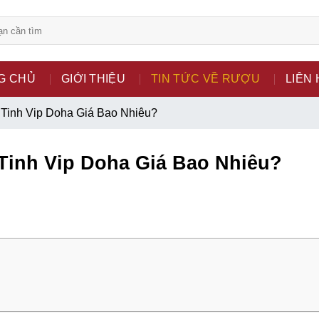
bsite chỉ là kênh giới thiệu thông tin các sản phẩm từ những c
G CHỦ
GIỚI THIỆU
TIN TỨC VỀ RƯỢU
LIÊN 
 nữ đang mang thai.
Tinh Vip Doha Giá Bao Nhiêu?
hông?
Tinh Vip Doha Giá Bao Nhiêu?