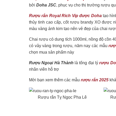
bởi
Doha JSC
, phục vụ cho thị trường rượu q
Rượu rắn Royal Rich Vip được Doha
tạo hìn
thủy tinh cao cấp, cốt rượu brandy XO được 
màu vàng ánh kim tạo nên vẻ đẹp của chai rượ
Chai rượu có dung tích 1000ml, nồng độ cồn 4
có vảy vàng trong rượu, năm nay các mẫu
rượ
chọn mua sản phẩm này
Rượu Ngoại Hà Thành
là tổng đại lý
rượu D
nhân viên hỗ trợ
Mời bạn xem thêm các mẫu
rượu rắn 2025
khá
Rượu rắn Tỵ Ngọc Pha Lê
Rư