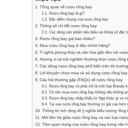
1. Tổng quan về rượu rồng bay
1.1. Rượu rồng bay là gì?
1.2. Đặc điểm chung của rượu rồng bay
2. Thông số chi tiết rượu rồng bay
2.1. Các dòng sản phẩm tiêu biểu và thông số đặc 
3. Rượu rồng bay giá bao nhiêu?
4. Mua rượu rồng bay ở đâu chính hãng?
5. Ý nghĩa phong thủy và văn hóa gắn liền với rượ
6. Hương vị và trải nghiệm thưởng thức rượu rồng
7. Các dòng rượu rồng bay phổ biến trên thị trườn
8. Lời khuyên chọn mua và sử dụng rượu rồng bay
9. Câu hỏi thường gặp (FAQs) về rượu rồng bay
9.1. Rượu rồng bay có phải chỉ là một loại Brandy 
9.2. Có nên mua rượu rồng bay không nếu không a
9.3. Rượu rồng bay nhập khẩu từ Nga khác gì so v
9.4. Tại sao rượu rồng bay thường có giá cao hơn 
10. Thông tin mở rộng về ý nghĩa biểu tượng rồng
11. Mối liên hệ giữa rượu rồng bay và các loại rượu
12. Tầm quan trọng của rượu rồng bay trong văn h