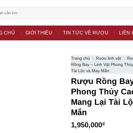
bsite chỉ là kênh giới thiệu thông tin các sản phẩm từ những c
G CHỦ
GIỚI THIỆU
TIN TỨC VỀ RƯỢU
LIÊN 
 nữ đang mang thai.
hông?
Trang chủ
\
Rượu linh vật
\
Rư
Rồng Bay – Linh Vật Phong Thủ
Tài Lộc và May Mắn
Rượu Rồng Bay 
Phong Thủy Ca
Mang Lại Tài L
Mắn
1,950,000
₫