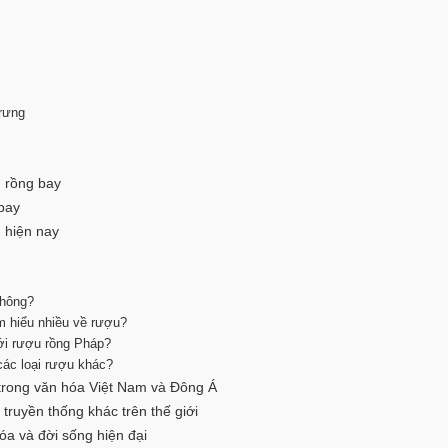
trưng
u rồng bay
 bay
g hiện nay
không?
m hiểu nhiều về rượu?
ới rượu rồng Pháp?
các loại rượu khác?
 trong văn hóa Việt Nam và Đông Á
 truyền thống khác trên thế giới
óa và đời sống hiện đại