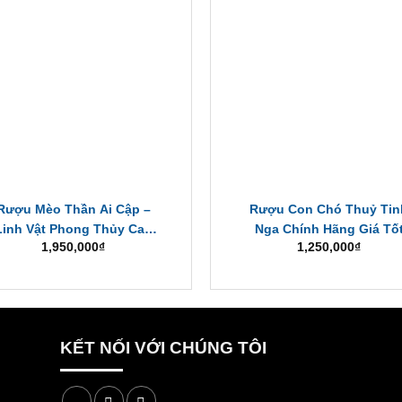
Rượu Mèo Thần Ai Cập –
Rượu Con Chó Thuỷ Tin
Linh Vật Phong Thủy Cao
Nga Chính Hãng Giá Tố
1,950,000
₫
1,250,000
₫
Cấp Từ Nga
KẾT NỐI VỚI CHÚNG TÔI