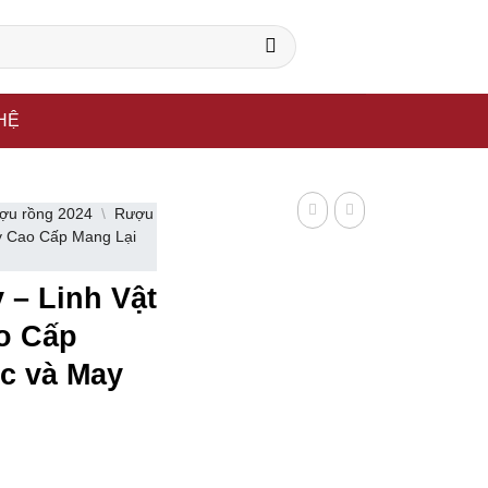
ông ty sản xuất rượu uy tín trên thế giới.
HỆ
ợu rồng 2024
\
Rượu
y Cao Cấp Mang Lại
– Linh Vật
o Cấp
ộc và May