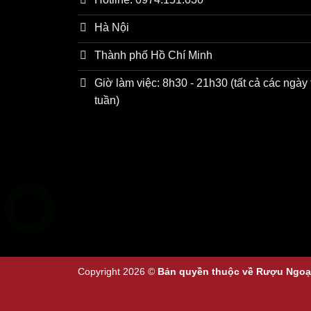
Hà Nội
Thành phố Hồ Chí Minh
Giờ làm việc: 8h30 - 21h30 (tất cả các ngày 
tuần)
1. Tổng quan về rượu r
Rượu linh vật rồng bay
là sự kết hợp hoàn h
phong thủy rồng bay
không chỉ thu hút bởi h
Copyright 2026 ©
Bản quyền thuộc về Rượu Ngoạ
Sản phẩm được ra mắt thị trường Việt Nam và