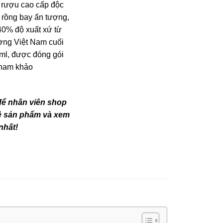
 rượu cao cấp độc
n rồng bay ấn tượng,
0% độ xuất xứ từ
ường Việt Nam cuối
ml, được đóng gói
 tham khảo
 để nhân viên shop
 về sản phẩm và xem
nhất!