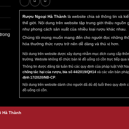
Rượu Ngoại Hà Thành
là website chia sẻ thông tin và k
thế giới. Nội dung trên website tập trung giới thiệu nguồn
như phong cách sản xuất của nhiều loại rượu khác nhau.
trong
Chúng tôi mong muốn mang đến cho người đọc những thông 
hóa thưởng thức rượu trở nên dễ dàng và thú vị hơn.
Nội dung trên website được xây dựng nhằm mục đích cung cấp thông 
trường. Website không tổ chức bán lẻ đồ uống có cồn trực tiếp qua i
Rượu rồng thuỷ tinh Nga dáng bay
Thông tin được đăng tải tuân thủ các quy định của pháp luật Việt 
chống tác hại của rượu, bia số 44/2019/QH14
và các văn bản pháp
định 17/2020/NĐ-CP
.
Nội dung trên website dành cho người đã đủ độ tuổi theo quy định c
ồng bay
đồ uống có cồn.
ảo giữa nghệ thuật điêu khắc và văn hóa thưởng thức rượu. K
ương vị đặc trưng mà còn bởi vẻ đẹp nghệ thuật của vỏ chai và
i Hà Thành
o cuối năm 2023, chào đón năm 2024 với hy vọng mang lại nh