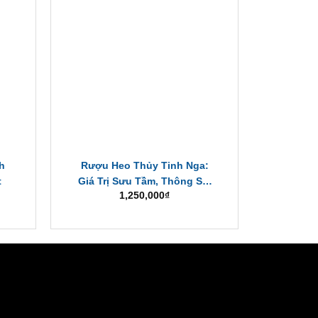
h
Rượu Heo Thủy Tinh Nga:
Rượu 
t
Giá Trị Sưu Tầm, Thông Số,
Chí
1,250,000
₫
Mua Chính Hãng