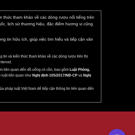
iến thức tham khảo về các dòng rượu nổi tiếng trên
 gốc, lịch sử thương hiệu, đặc điểm hương vị cũng
tin hữu ích, giúp việc tìm hiểu và tiếp cận văn
tin và kiến thức tham khảo về các dòng rượu trên thị
nternet.
Nam liên quan đến đồ uống có cồn, bao gồm
Luật Phòng,
 luật liên quan như
Nghị định 105/2017/NĐ-CP
và
Nghị
ủa pháp luật Việt Nam để tiếp cận thông tin liên quan đến
hác biệt với các loại rượu thông thường,
rượu
 ý nghĩa biểu tượng mạnh mẽ.
iều may mắn và thịnh vượng cho người sở hữu.