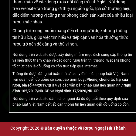
tham khảo về các dòng rượu nổi tiếng trên thế giới. Nội dung
trên website tập trung giới thiệu nguồn gốc, lịch sử thương hiệu,
đặc điểm hương vị cũng như phong cách sản xuất của nhiều loại
Thông tin chi tiết sản phẩm:
rượu khác nhau.
Tên sản phẩm
:
Medea Vodka đèn led
Chúng tôi mong muốn mang đến cho người đọc những thông
tin hữu ích, giúp việc tìm hiểu và tiếp cận văn hóa thưởng thức
Xuất xứ
: Hà Lan
rượu trở nên dễ dàng và thú vị hơn.
Dung tích
: 750ml
Nội dung trên website được xây dựng nhằm mục đích cung cấp thông tin
và kiến thức tham khảo về các dòng rượu trên thị trường. Website không
Quy cách đóng gói
: Chai 750ml chứa trong hộp đựng rất
tổ chức bán lẻ đồ uống có cồn trực tiếp qua internet.
đẹp
Thông tin được đăng tải tuân thủ các quy định của pháp luật Việt Nam
liên quan đến đồ uống có cồn, bao gồm
Luật Phòng, chống tác hại của
Thùng
: 6 chai/1 thùng
rượu, bia số 44/2019/QH14
và các văn bản pháp luật liên quan như
Nghị
định 105/2017/NĐ-CP
và
Nghị định 17/2020/NĐ-CP
.
Mã sản phẩm (mã vạch)
: 897230002047
Nội dung trên website dành cho người đã đủ độ tuổi theo quy định của
pháp luật Việt Nam để tiếp cận thông tin liên quan đến đồ uống có cồn.
Nồng độ cồn
: 40%
Copyright 2026 ©
Bản quyền thuộc về Rượu Ngoại Hà Thành