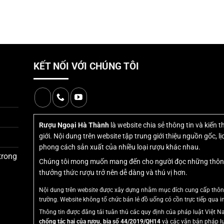
KẾT NỐI VỚI CHÚNG TÔI
Rượu Ngoại Hà Thành
là website chia sẻ thông tin và kiến 
giới. Nội dung trên website tập trung giới thiệu nguồn gốc, 
phong cách sản xuất của nhiều loại rượu khác nhau.
trong
Chúng tôi mong muốn mang đến cho người đọc những thông ti
thưởng thức rượu trở nên dễ dàng và thú vị hơn.
Nội dung trên website được xây dựng nhằm mục đích cung cấp thông 
trường. Website không tổ chức bán lẻ đồ uống có cồn trực tiếp qua in
Thông tin được đăng tải tuân thủ các quy định của pháp luật Việt
chống tác hại của rượu, bia số 44/2019/QH14
và các văn bản pháp l