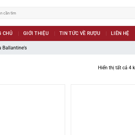
bsite chỉ là kênh giới thiệu thông tin các sản phẩm từ những c
G CHỦ
GIỚI THIỆU
TIN TỨC VỀ RƯỢU
LIÊN HỆ
 nữ đang mang thai.
 Ballantine's
hông?
Hiển thị tất cả 4 