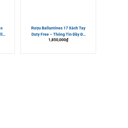
as
Rượu Ballantines 17 Xách Tay
ll
Duty Free – Thông Tin Đầy Đủ
1,850,000
₫
Và Hướng Dẫn Mua Chính Hãng