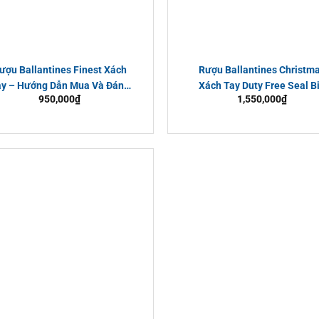
ượu Ballantines Finest Xách
Rượu Ballantines Christm
ay – Hướng Dẫn Mua Và Đánh
Xách Tay Duty Free Seal Bi
950,000
₫
1,550,000
₫
Giá Chi Tiết
Chính Hãng