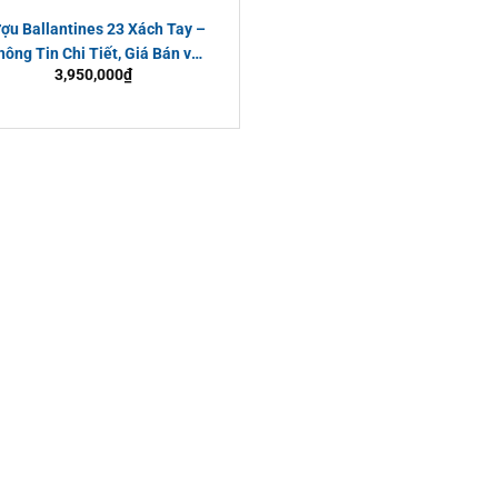
ợu Ballantines 23 Xách Tay –
hông Tin Chi Tiết, Giá Bán và
3,950,000
₫
Địa Chỉ Mua Chính Hãng