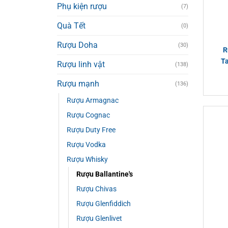
Phụ kiện rượu
(7)
Quà Tết
(0)
Rượu Doha
(30)
R
T
Rượu linh vật
(138)
Rượu mạnh
(136)
Rượu Armagnac
Rượu Cognac
Rượu Duty Free
Rượu Vodka
Rượu Whisky
Rượu Ballantine's
Rượu Chivas
Rượu Glenfiddich
Rượu Glenlivet