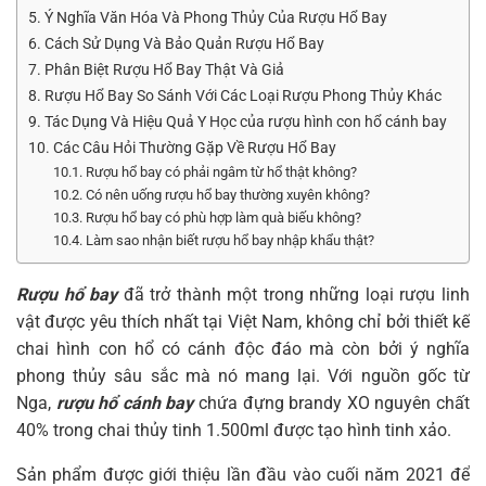
5. Ý Nghĩa Văn Hóa Và Phong Thủy Của Rượu Hổ Bay
6. Cách Sử Dụng Và Bảo Quản Rượu Hổ Bay
7. Phân Biệt Rượu Hổ Bay Thật Và Giả
8. Rượu Hổ Bay So Sánh Với Các Loại Rượu Phong Thủy Khác
9. Tác Dụng Và Hiệu Quả Y Học của rượu hình con hổ cánh bay
10. Các Câu Hỏi Thường Gặp Về Rượu Hổ Bay
10.1. Rượu hổ bay có phải ngâm từ hổ thật không?
10.2. Có nên uống rượu hổ bay thường xuyên không?
10.3. Rượu hổ bay có phù hợp làm quà biếu không?
10.4. Làm sao nhận biết rượu hổ bay nhập khẩu thật?
Rượu hổ bay
đã trở thành một trong những loại rượu linh
vật được yêu thích nhất tại Việt Nam, không chỉ bởi thiết kế
chai hình con hổ có cánh độc đáo mà còn bởi ý nghĩa
phong thủy sâu sắc mà nó mang lại. Với nguồn gốc từ
Nga,
rượu hổ cánh bay
chứa đựng brandy XO nguyên chất
40% trong chai thủy tinh 1.500ml được tạo hình tinh xảo.
Sản phẩm được giới thiệu lần đầu vào cuối năm 2021 để