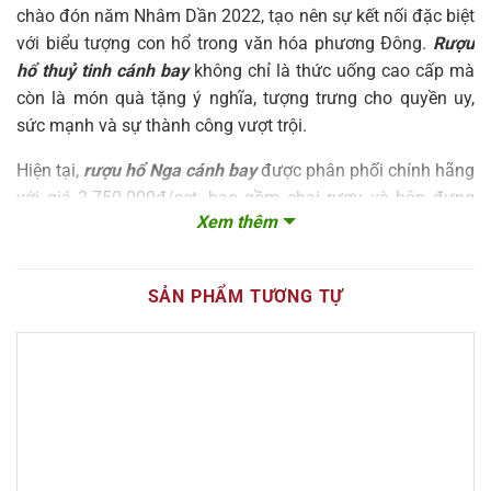
chào đón năm Nhâm Dần 2022, tạo nên sự kết nối đặc biệt
với biểu tượng con hổ trong văn hóa phương Đông.
Rượu
hổ thuỷ tinh cánh bay
không chỉ là thức uống cao cấp mà
còn là món quà tặng ý nghĩa, tượng trưng cho quyền uy,
sức mạnh và sự thành công vượt trội.
Hiện tại,
rượu hổ Nga cánh bay
được phân phối chính hãng
với giá 2.750.000đ/set, bao gồm chai rượu và hộp đựng
Xem thêm
cao cấp có quai xách. Sản phẩm có sẵn tại Hà Nội và TP.
Hồ Chí Minh, với dịch vụ giao hàng toàn quốc. Bài viết này
sẽ cung cấp thông tin chi tiết về đặc điểm, giá cả, địa chỉ
SẢN PHẨM TƯƠNG TỰ
mua hàng chính hãng và cách phân biệt
rượu hổ thuỷ tinh
cánh bay Nga
thật giả để giúp bạn có lựa chọn tốt nhất