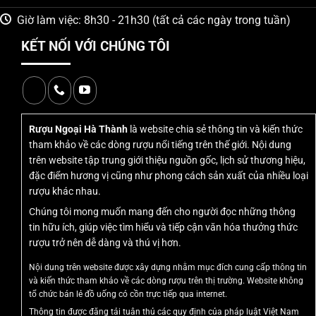
Bay
Giờ làm việc: 8h30 - 21h30 (tất cả các ngày trong tuần)
Rượu hổ bay
được coi là một trong những loại rượu linh
KẾT NỐI VỚI CHÚNG TÔI
vật đặc biệt nhất trong văn hóa Việt Nam và Á Đông, mang
trong mình biểu tượng của sức mạnh, quyền uy và sự bảo
vệ. Tên gọi “hổ bay” xuất phát từ hình tượng con hổ được
tạo cánh, tượng trưng cho việc vượt qua mọi khó khăn và
đạt được thành công vượt trội.
Rượu Ngoại Hà Thành
là website chia sẻ thông tin và kiến thức
tham khảo về các dòng rượu nổi tiếng trên thế giới. Nội dung
Với thiết kế chai độc đáo được tạo hình con hổ,
rượu hổ
trên website tập trung giới thiệu nguồn gốc, lịch sử thương hiệu,
cánh bay
không chỉ là một loại thức uống mà còn là tác
đặc điểm hương vị cũng như phong cách sản xuất của nhiều loại
rượu khác nhau.
phẩm nghệ thuật tinh xảo. Sản phẩm đã nhanh chóng
chiếm được vị trí quan trọng trong thị trường rượu cao cấp
Chúng tôi mong muốn mang đến cho người đọc những thông
và trở thành lựa chọn hàng đầu cho những ai yêu thích
tin hữu ích, giúp việc tìm hiểu và tiếp cận văn hóa thưởng thức
rượu trở nên dễ dàng và thú vị hơn.
sưu tập hoặc tìm kiếm món quà biếu ý nghĩa.
Nội dung trên website được xây dựng nhằm mục đích cung cấp thông tin
Trong phong tục tặng quà của người Việt,
rượu hổ thuỷ tinh
và kiến thức tham khảo về các dòng rượu trên thị trường. Website không
cánh bay
mang ý nghĩa tặng sức mạnh, may mắn và thành
tổ chức bán lẻ đồ uống có cồn trực tiếp qua internet.
công cho người nhận. Đặc biệt, trong các dịp quan trọng
Thông tin được đăng tải tuân thủ các quy định của pháp luật Việt Nam