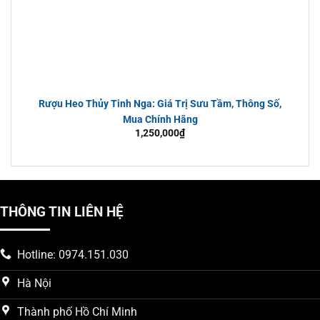
Rượu Heo Thủy Tinh Nga: Giá Trị Sưu Tầm, Thông Số,
Mua Chính Hãng
1,250,000
₫
THÔNG TIN LIÊN HỆ
Rượu hổ cánh bay
Hotline: 0974.151.030
Hà Nội
1. Giới Thiệu Chung Về Rượu Hổ
Thành phố Hồ Chí Minh