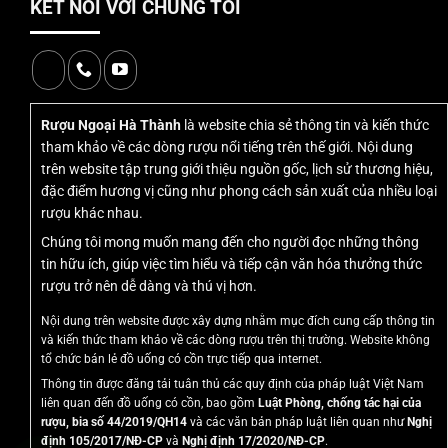
KẾT NỐI VỚI CHÚNG TÔI
Thông số rượu Macallan Enigma
Rượu Ngoại Hà Thành
là website chia sẻ thông tin và kiến thức
tham khảo về các dòng rượu nổi tiếng trên thế giới. Nội dung
2. Rượu Macallan Enigma xách
trên website tập trung giới thiệu nguồn gốc, lịch sử thương hiệu,
đặc điểm hương vị cũng như phong cách sản xuất của nhiều loại
tay giá bao nhiêu?
rượu khác nhau.
Chúng tôi mong muốn mang đến cho người đọc những thông
Nếu như bạn đang có nhu cầu mua một chai
rượu
tin hữu ích, giúp việc tìm hiểu và tiếp cận văn hóa thưởng thức
Macallan Enigma duty free
, chắc hẳn bạn sẽ băn khoăn
rượu trở nên dễ dàng và thú vị hơn.
liệu chai rượu bao nhiêu tiền?
Nội dung trên website được xây dựng nhằm mục đích cung cấp thông tin
và kiến thức tham khảo về các dòng rượu trên thị trường. Website không
Hiện nay, giá
rượu
Macallan Enigma xách tay
tại
tổ chức bán lẻ đồ uống có cồn trực tiếp qua internet.
Ruoungoaihathanh.com
là 6,950,000đ/ chai. Mức giá chai
Thông tin được đăng tải tuân thủ các quy định của pháp luật Việt Nam
rượu có thể có sự chênh lệch nhẹ theo thời gian. Do đó, hãy
liên quan đến đồ uống có cồn, bao gồm
Luật Phòng, chống tác hại của
rượu, bia số 44/2019/QH14
và các văn bản pháp luật liên quan như
Nghị
liên hệ với chúng tôi để được nhân viên tư vấn và báo giá
định 105/2017/NĐ-CP
và
Nghị định 17/2020/NĐ-CP
.