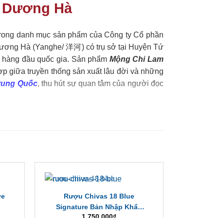
u Dương Hà
 trong danh mục sản phẩm của Công ty Cổ phần
ương Hà (Yanghe/ 洋河) có trụ sở tại Huyện Tứ
ửu hàng đầu quốc gia. Sản phẩm
Mộng Chi Lam
p giữa truyền thống sản xuất lâu đời và những
rung Quốc
, thu hút sự quan tâm của người đọc
ve
Rượu Chivas 18 Blue
Rượu G
ữ liệu từ nhà sản xuất, nhằm cung cấp cái nhìn
Signature Bản Nhập Khẩu
Tay – Th
1,750,000
₫
Chính Hãng
Cả,