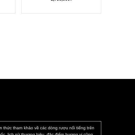
t-Stock Co., Ltd – 江苏洋河酒厂股份有限公司)
ốc
iến thức tham khảo về các dòng rượu nổi tiếng trên
 gốc, lịch sử thương hiệu, đặc điểm hương vị cũng