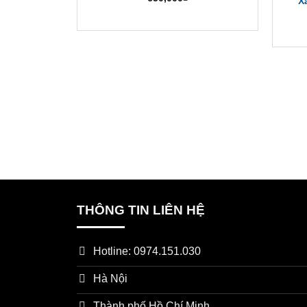
X
TIÊU CHÍ
THÔNG SỐ CHI TIẾT
Tên sản phẩm
Rượu Dương Hà Mộng Chi 
Xuất xứ
Trung Quốc
Thương hiệu
Dương Hà (Yanghe/ 洋河)
Dung tích
550ml/ chai
Quy cách
4 chai/ thùng
Hãng sản xuất
Công ty Cổ phần Hữu hạn N
THÔNG TIN LIÊN HỆ
Trụ sở hãng
Huyện Tứ Dương (Siyang Count
Hotline: 0974.151.030
Hà Nội
Thành phố Hồ Chí Minh