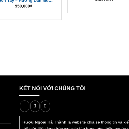
ách Tay – Hướng Dẫn Mua
950,000
₫
Và Đánh Giá Chi Tiết
Lam M3 – 梦之蓝 M3
hà máy Rượu Dương Hà Giang Tô (Jiangsu Yanghe Brewery Join
KẾT NỐI VỚI CHÚNG TÔI
y), thành phố Túc Thiên (Suqian), tỉnh Giang Tô (Jiangsu), Trung Qu
Rượu Ngoại Hà Thành
là website chia sẻ thông tin và k
Thông số kỹ thuật chi tiết của rượu Mộng Chi Lam M3
thế giới. Nội dung trên website tập trung giới thiệu nguồn