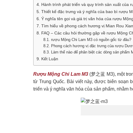
4. Hành trình phát triển và quy trình sản xuất củ
5. Thiết kế đặc trưng và ý nghĩa của bao bì rượu
6. Ý nghĩa tên gọi và giá trị văn hóa của rượu Mộ
7. Tìm hiểu về phong cách hương vị Mian Rou Xi
8. FAQ – Các câu hỏi thường gặp về rượu Mộng C
8.1. rượu Mộng Chi Lam M3 có nguồn gốc từ đâu?
8.2. Phong cách hương vị đặc trưng của rượu Dươn
8.3. Làm thế nào để phân biệt các dòng sản phẩm
9. Kết Luận
Rượu Mộng Chi Lam M3
(梦之蓝 M3), một trong
từ Trung Quốc. Bài viết này, được biên soạn 
triển và ý nghĩa văn hóa của sản phẩm, nhằm hỗ t