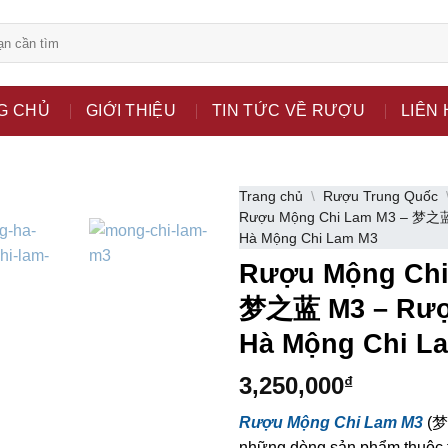
bsite chỉ là kênh giới thiệu thông tin các sản phẩm từ những c
G CHỦ
GIỚI THIỆU
TIN TỨC VỀ RƯỢU
LIÊN 
 nữ đang mang thai.
hông?
Trang chủ
\
Rượu Trung Quốc
Rượu Mộng Chi Lam M3 – 梦之
Hà Mộng Chi Lam M3
Rượu Mộng Chi
梦之蓝 M3 – Rư
Hà Mộng Chi L
3,250,000
₫
Rượu Mộng Chi Lam M3
(梦
những dòng sản phẩm thuộc