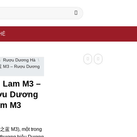
ông ty sản xuất rượu uy tín trên thế giới.
HỆ
\
Rượu Dương Hà
\
蓝 M3 – Rượu Dương
 Lam M3 –
ợu Dương
am M3
之蓝 M3), một trong
 thương hiệu Dương