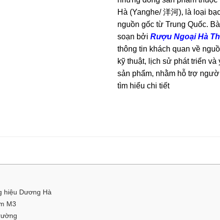
Hà (Yanghe/ 洋河), là loại bạ
nguồn gốc từ Trung Quốc. Bài
soạn bởi
Rượu Ngoại Hà T
thông tin khách quan về nguồ
kỹ thuật, lịch sử phát triển v
sản phẩm, nhằm hỗ trợ người 
tìm hiểu chi tiết
g hiệu Dương Hà
am M3
trường