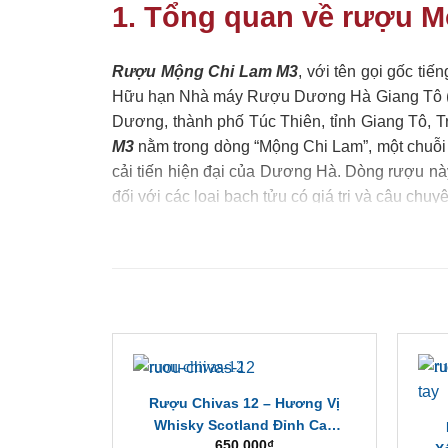
1. Tổng quan về rượu 
Rượu Mộng Chi Lam M3
, với tên gọi gốc t
Hữu hạn Nhà máy Rượu Dương Hà Giang Tô (Ji
Dương, thành phố Túc Thiên, tỉnh Giang Tô, T
M3
nằm trong dòng “Mộng Chi Lam”, một chuỗi 
cải tiến hiện đại của Dương Hà. Dòng rượu n
đối với các loại bạch tửu có giá trị và câu chuyệ
2. Thông số kỹ thuật ch
Rượu Chivas 12 – Hương Vị
Dưới đây là bảng thông tin chi tiết về
rượu Mộ
Whisky Scotland Đỉnh Cao
rõ ràng cho người đọc:
650,000
₫
Cho Người Sành Điệu