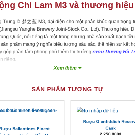
Mộng Chi Lam M3 và thương hiệ
iếng Trung là 梦之蓝 M3, đại diện cho một phân khúc quan trọng
angsu Yanghe Brewery Joint-Stock Co., Ltd). Thương hiệu D
rung Quốc, nổi tiếng là một trong những nhà sản xuất bạch t
sản phẩm mang ý nghĩa biểu tượng sâu sắc, thể hiện sự kết hợ
ày góp phần làm phong phú thêm thị trường
rượu Dương Hà T
n riêng.
Xem thêm
Tổng quan về rượu Mộng Chi Lam M3 và thương hiệu Dương Hà
SẢN PHẨM TƯƠNG TỰ
i tiết của rượu Mộng Chi Lam M3
Rượu Glenfiddich Reser
ng Chi Lam M3
do
Rượu Ngoại Hà Thành
tổng hợp dựa trên d
Cask
Rượu Ballantines Finest
2,250,000
₫