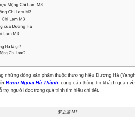
a rượu Mộng Chi Lam M3
 Mộng Chi Lam M3
ng Chi Lam M3
ang của Dương Hà
hi Lam M3
g Hà là gì?
 Mộng Chi Lam?
 những dòng sản phẩm thuộc thương hiệu Dương Hà (Yanghe/
bởi
Rượu Ngoại Hà Thành
, cung cấp thông tin khách quan về
rợ người đọc trong quá trình tìm hiểu chi tiết.
梦之蓝 M3