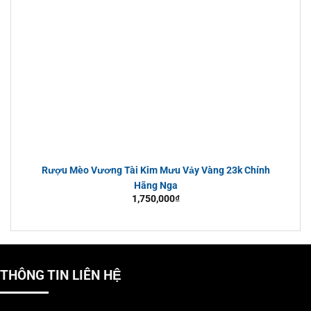
Rượu Mèo Vương Tài Kim Mưu Vảy Vàng 23k Chính
Hãng Nga
1,750,000
₫
THÔNG TIN LIÊN HỆ
Rượu ngựa song mã ôm châu Noble Cognac