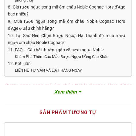
phong thủy
8. Giá rượu ngựa song mã ôm châu Noble Cognac Hors d’Age
bao nhiêu?
9. Mua rượu ngựa song mã ôm châu Noble Cognac Hors
d’Age ở đâu chính hãng?
10. Tại Sao Nên Chọn Rượu Ngoại Hà Thành đẻ mua rượu
ngựa ôm châu Noble Cognac?
11. FAQ – Câu hỏi thường gặp về rượu ngựa Noble
Khám Phá Thêm Các Mẫu Rượu Ngựa Đẳng Cấp Khác
12. Kết luận
LIÊN HỆ TƯ VẤN VÀ ĐẶT HÀNG NGAY
Rượu ngựa song mã ôm châu Noble Cognac Hors d’Age
Xem thêm
là tuyệt tác quà biếu Tết 2026 từ Pháp, biểu trưng cho sự
đồng lòng, thịnh vượng và bảo vệ tài lộc. Siêu phẩm này
được nhập khẩu chính ngạch và phân phối bởi
Rượu
SẢN PHẨM TƯƠNG TỰ
Ngoại Hà Thành
với cam kết chất lượng tuyệt đối.