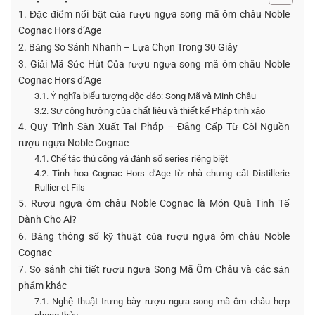
1. Đặc điểm nổi bật của rượu ngựa song mã ôm châu Noble
Cognac Hors d’Age
2. Bảng So Sánh Nhanh – Lựa Chọn Trong 30 Giây
3. Giải Mã Sức Hút Của rượu ngựa song mã ôm châu Noble
Cognac Hors d’Age
3.1. Ý nghĩa biểu tượng độc đáo: Song Mã và Minh Châu
3.2. Sự cộng hưởng của chất liệu và thiết kế Pháp tinh xảo
4. Quy Trình Sản Xuất Tại Pháp – Đẳng Cấp Từ Cội Nguồn
rượu ngựa Noble Cognac
4.1. Chế tác thủ công và đánh số series riêng biệt
4.2. Tinh hoa Cognac Hors d’Age từ nhà chưng cất Distillerie
Rullier et Fils
5. Rượu ngựa ôm châu Noble Cognac là Món Quà Tinh Tế
Dành Cho Ai?
6. Bảng thông số kỹ thuật của rượu ngựa ôm châu Noble
Cognac
7. So sánh chi tiết rượu ngựa Song Mã Ôm Châu và các sản
phẩm khác
7.1. Nghệ thuật trưng bày rượu ngựa song mã ôm châu hợp