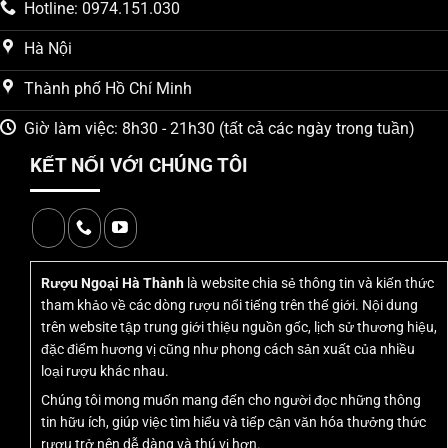
Hotline: 0974.151.030
1. Đặc điểm nổi bật của rượu
Hà Nội
ngựa song mã ôm châu Noble
Thành phố Hồ Chí Minh
Cognac Hors d’Age
Giờ làm việc: 8h30 - 21h30 (tất cả các ngày trong tuần)
KẾT NỐI VỚI CHÚNG TÔI
Trong thế giới quà tặng đẳng cấp,
rượu ngựa song mã ôm
châu Noble Cognac Hors d’Age
nổi bật như một tác phẩm
nghệ thuật duy mỹ, kết hợp giữa tinh hoa điêu khắc và
dòng Cognac Hors d’Age thượng hạng từ nhà chưng cất
trứ danh Distillerie Rullier et Fils của Pháp. Điểm độc đáo
Rượu Ngoại Hà Thành
là website chia sẻ thông tin và kiến thức
của sản phẩm nằm ở thiết kế hai chú ngựa oai phong
tham khảo về các dòng rượu nổi tiếng trên thế giới. Nội dung
cùng nhau ôm trọn và bảo vệ quả cầu thuỷ tinh chứa đựng
trên website tập trung giới thiệu nguồn gốc, lịch sử thương hiệu,
dòng rượu quý giá. Đây không chỉ là một chai rượu, mà là
đặc điểm hương vị cũng như phong cách sản xuất của nhiều
một biểu tượng phong thuỷ mạnh mẽ về sự hợp tác bền
loại rượu khác nhau.
vững, tình cảm gắn bó và sự viên mãn, sung túc, là món
Chúng tôi mong muốn mang đến cho người đọc những thông
quà hoàn hảo để gửi gắm những lời chúc tốt đẹp nhất
tin hữu ích, giúp việc tìm hiểu và tiếp cận văn hóa thưởng thức
trong năm Bính Ngọ 2026.
rượu trở nên dễ dàng và thú vị hơn.