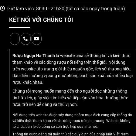
lời chúc tốt lành.
Rượu ngựa thuỷ tinh Armenian
không chỉ
Giờ làm việc: 8h30 - 21h30 (tất cả các ngày trong tuần)
đơn thuần là một chai rượu mạnh cao cấp mà còn là một
tác phẩm nghệ thuật thuỷ tinh đầy sống động. Được tạo
KẾT NỐI VỚI CHÚNG TÔI
hình với dáng vẻ tuấn mã dũng mãnh, sản phẩm này biểu
trưng cho sự kiên trì, bền bỉ và ý chí vươn tới thành công.
Khác với các dòng rượu thông thường, rượu ngựa đến từ
vùng đất Armenia huyền thoại mang một bản sắc riêng
biệt, từ chất liệu thuỷ tinh tinh khiết cho đến hương vị
Rượu Ngoại Hà Thành
là website chia sẻ thông tin và kiến thức
brandy nồng nàn được ủ lâu năm trong các thùng gỗ sồi.
tham khảo về các dòng rượu nổi tiếng trên thế giới. Nội dung
trên website tập trung giới thiệu nguồn gốc, lịch sử thương hiệu,
Đây chính là món quà tinh tế để dành tặng cấp trên, đối tác
đặc điểm hương vị cũng như phong cách sản xuất của nhiều loại
hoặc những người trân quý trong dịp Tết 2026 này.
rượu khác nhau.
Dòng sản phẩm này thu hút người đối diện ngay từ cái
Chúng tôi mong muốn mang đến cho người đọc những thông
nhìn đầu tiên nhờ vào độ trong suốt tuyệt đối của vỏ chai,
tin hữu ích, giúp việc tìm hiểu và tiếp cận văn hóa thưởng thức
rượu trở nên dễ dàng và thú vị hơn.
phô diễn trọn vẹn màu rượu hổ phách óng ả bên trong. Khi
ánh sáng chiếu qua, chai rượu tựa như một khối pha lê rực
Nội dung trên website được xây dựng nhằm mục đích cung cấp thông tin
rỡ, làm bừng sáng không gian trưng bày tại phòng khách
và kiến thức tham khảo về các dòng rượu trên thị trường. Website không
tổ chức bán lẻ đồ uống có cồn trực tiếp qua internet.
hay văn phòng làm việc. Với dung tích 500ml nhỏ gọn
Thông tin được đăng tải tuân thủ các quy định của pháp luật Việt Nam
nhưng đầy uy quyền, sản phẩm dễ dàng bài trí ở nhiều vị trí